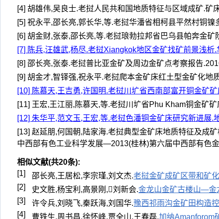
[4] 胡雄伟,吴良士.老挝人民共和国地质特征与区域成矿.矿床地质,20
[5] 祝永平,邵长亮,郭长华,等.老挝华潘省相柯县平然村铜镍
[6] 胡金财,张泰,邵长亮,等.老挝琅勃拉邦省巴乌县帕奔金矿阶
[7] 陈兵,汪雄武,杨尽.老挝Xiangkok地区金矿找矿前景浅析.华南
[8] 邵长亮,张泰.老挝普比亚金矿及周边金矿点考察报告.2010
[9] 胡金才,智铎强,祝永平.老挝爬本金矿床红土型金矿化地质特征
[10] 陈慕天,王吉勇,许国明.老挝川圹省西南部富开铜金矿矿床地质
[11] 王宏,王江丽,陈慕天,等.老挝川圹省Phu Kham铜金矿矿
[12] 朱华平,范文玉,王宏,等.老挝色潘铜金矿床研究新进展.地质科技
[13] 赵延朋,何国朝,陆家海.老挝典型金矿床地质特征
中西部有色工业科学发展—2013(桂林)第六届中西部有色金属
相似文献(共20条):
[1]
邵长亮,王居松,李宗瑾,刘文杰.
老挝金矿成矿区带和矿
[2]
史文胜,杨宝利,高景刚,刘新会.
金龙山金矿古楼山—金
[3]
许令兵,刘晓飞,秦跃海,刘国华.
豫西祁雨沟金矿田构造
[4]
曹铁生,周书昌,徐怀峰,贾全山,王春磊.
加纳Amanfo