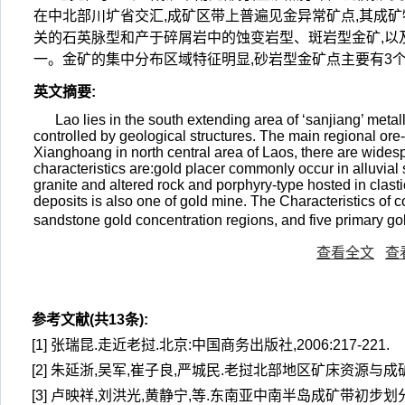
在中北部川圹省交汇,成矿区带上普遍见金异常矿点,其成矿
关的石英脉型和产于碎屑岩中的蚀变岩型、斑岩型金矿,以
一。金矿的集中分布区域特征明显,砂岩型金矿点主要有3
英文摘要
:
Lao lies in the south extending area of ‘sanjiang’ meta
controlled by geological structures. The main regional ore
Xianghoang in north central area of Laos, there are wide
characteristics are:gold placer commonly occur in alluvial 
granite and altered rock and porphyry-type hosted in clastic
deposits is also one of gold mine. The Characteristics of c
sandstone gold concentration regions, and five primary go
查看全文
查
参考文献(共13条):
[1] 张瑞昆.走近老挝.北京:中国商务出版社,2006:217-221.
[2] 朱延浙,吴军,崔子良,严城民.老挝北部地区矿床资源与成矿预测.矿
[3] 卢映祥,刘洪光,黄静宁,等.东南亚中南半岛成矿带初步划分与区域