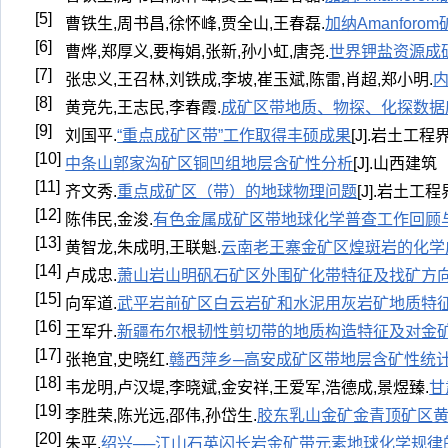
[5]
曹铁生,周书昌,徐怀峰,贾全山,王春磊.
加纳Amanfo
[6]
曹烨,郑厚义,要梅娟,张新,孙小虹,唐尧.
世界钾盐资源成
[7]
张忠义,王召林,刘铁成,李坡,崔玉斌,陈雷,肖超,郑小明.
[8]
黄竞先,王志民,李春霞.
成矿区带地质、物探、化探数据
[9]
刘国平.
“重点成矿区带”工作取得丰硕成果
[J].岩土工程界,
[10]
中条山郭家沟矿区铜凹组地层含矿性分析
[J].山西建筑
[11]
齐文秀.
重点成矿区（带）的地球物理问题
[J].岩土工程界
[12]
陈伟民,金浚.
有色金属成矿区带地球化学普查工作回顾
[13]
黄智龙,朱成明,王联魁.
云南老王寨金矿区煌斑岩的化学
[14]
卢成忠.
萧山岩山明矾石矿区外围矿化带特征及找矿方
[15]
向军道.
武平岩前矿区白云岩矿和水泥用灰岩矿地质特
[16]
王军升.
新疆布尔根韧性剪切带的地质构造特征及对金
[17]
张艳宜,史晓红.
赣西萍乡─高安成矿区带地层含矿性统
[18]
韦龙明,卢汉堤,李晓斌,金安祥,王爱军,浩德成,景煜臻.
甘
[19]
李胜荣,陈光远,邵伟,孙岱生.
胶东乳山金矿金青顶矿区
[20]
朱平.
绍兴──江山石英闪长岩金矿带元素地球化学规律