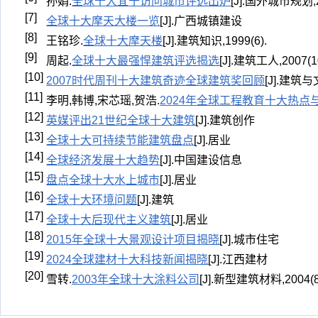
孙娟.
全球十大宜于访问城市评选出炉
[J].国外城市规划,20
[7]
全球十大摩天大楼一览
[J].广西城镇建设
[8]
王铭珍.
全球十大摩天楼
[J].建筑知识,1999(6).
[9]
周起.
全球十大最强悍建筑评选揭选
[J].建筑工人,2007(10
[10]
2007时代周刊十大建筑奇迹全球建筑奖回顾
[J].建筑
[11]
李明,韩博,宋芯瑶,贺浩.
2024年全球工程教育十大热点
[12]
英媒评出21世纪全球十大建筑
[J].建筑创作
[13]
全球十大可持续节能建筑盘点
[J].居业
[14]
全球经济发展十大趋势
[J].中国建设信息
[15]
盘点全球十大水上城市
[J].居业
[16]
全球十大环境问题
[J].建筑
[17]
全球十大后现代主义建筑
[J].居业
[18]
2015年全球十大景观设计项目揭晓
[J].城市住宅
[19]
2024全球建材十大科技新闻揭晓
[J].江西建材
[20]
雪转.
2003年全球十大涂料公司
[J].新型建筑材料,2004(8)