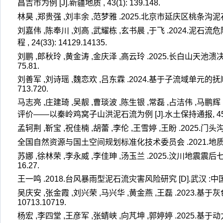
昌吉市为例 [J].新疆地质 , 43(1): 139.148.
林昊 ,郑贵强 ,刘丰余 ,范梦雅 .2025.北京市延庆区桃条沟泥石流危
刘嘉伟 ,陈奉川 ,刘高 ,武耀栋 ,玄书晨 ,于飞 .2024.
程 , 24(33): 14129.14135.
刘鹏 ,郎秋玲 ,黄金涛 ,金庆泽 ,高云玲 .2025.长白山天池溃
75.81.
刘善军 ,刘诗瑶 ,魏恋欢 ,吕东霖 .2024.基于子流域单元的抚顺
713.720.
马志亮 ,庄建琦 ,吴靓 ,曹琰波 ,陈生银 ,常磊 ,占洁伟 ,
评价——以秦岭鸡窝子山洪泥石流为例 [J].水土保持通报, 45(1): 1
孟轲荆 ,靳宝 ,祝佳楠 ,胡蕾 ,李伦 ,王雪婷 ,王盼 .2025.门头
全国自然资源与国土空间规划标准化技术委员会 .2021.地质灾害危险
苏娜 ,徐林荣 ,李永威 ,李佳珅 ,汤玉兰 .2025.汶川地震震
16.27.
王一鸣 .2018.台风暴雨型泥石流灾害风险研究 [D].武汉 :中国
吴庆安 ,张金霞 ,刘兴荣 ,马兴华 ,黄金燕 ,王磊 .2023.基
10713.10719.
杨宏 ,李四堂 ,王彦军 ,张蜻峡 ,向芃坤 ,郭婷婷 .2025.基于