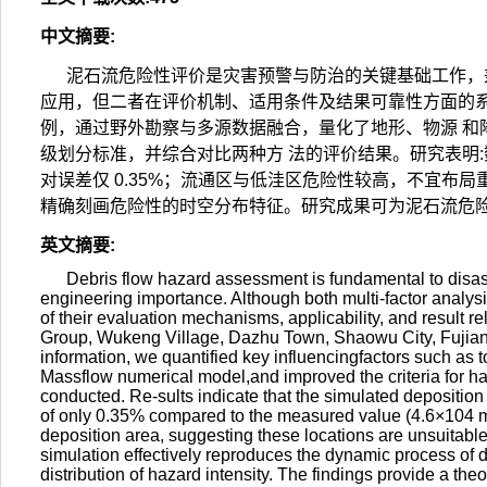
中文摘要
:
泥石流危险性评价是灾害预警与防治的关键基础工作，
应用，但二者在评价机制、适用条件及结果可靠性方面的
例，通过野外勘察与多源数据融合，量化了地形、物源 和降水
级划分标准，并综合对比两种方 法的评价结果。研究表明:数值模型
对误差仅 0.35%；流通区与低洼区危险性较高，不宜布
精确刻画危险性的时空分布特征。研究成果可为泥石流危险
英文摘要
:
Debris flow hazard assessment is fundamental to disaste
engineering importance. Although both multi-factor anal
of their evaluation mechanisms, applicability, and result re
Group, Wukeng Village, Dazhu Town, Shaowu City, FujianPr
information, we quantified key influencingfactors such as t
Massflow numerical model,and improved the criteria for ha
conducted. Re-sults indicate that the simulated deposition
of only 0.35% compared to the measured value (4.6×104 m3
deposition area, suggesting these locations are unsuitable 
simulation effectively reproduces the dynamic process of 
distribution of hazard intensity. The findings provide a the