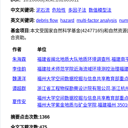
中文关键词
:
泥石流
危险性
多因子法
数值模型法
英文关键词
:
debris flow
hazard
multi-factor analysis
num
基金项目
:
本文受国家自然科学基金(42477165)和自然资源
合资助。
作者
单位
朱海霖
福建省闽北地质大队地质环境调查所,福建南平 3
李佳韵
福建技术师范学院近海流域环境测控治理福建省高
魏潇洋
福州大学空间数据挖掘与信息共享教育部重点实验
谭超群
浙江省工程物探勘察设计院有限公司,浙江杭州 3
福州大学空间数据挖掘与信息共享教育部重点实验
夏传安
福州大学紫金地质与矿业学院,福建福州 3501
摘要点击次数
:
1366
全文下载次数
:
475