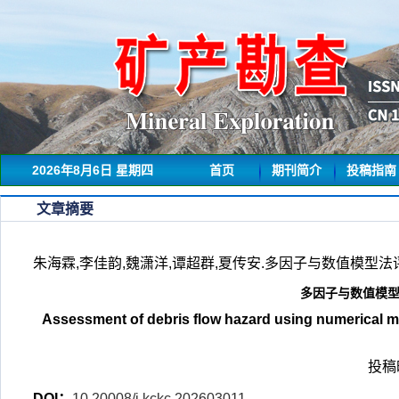
2026年8月6日 星期四
首页
期刊简介
投稿指南
文章摘要
朱海霖,李佳韵,魏潇洋,谭超群,夏传安.多因子与数值模型法评价邵武
多因子与数值模
Assessment of debris flow hazard using numerical mo
投稿时
DOI：
10.20008/j.kckc.202603011