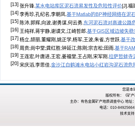
[13]
张升锋.
某水电站库区泥石流易发性及危险性评价
[J].
[14]
李秀珍,孔纪名,李朝凤.
基于Matlab的BP神经网络在
[15]
陈沛,郭辉,向波,谢勇谋,何云勇.
东河泥石流对高速公路
[16]
王纯祥,蒋宇静,谢谟文,江崎哲郎.
基于GIS区域边坡失
[17]
杨立,颉丽,董耀刚,姚正学,杨军,王波,朱雀,方世跃.
基于
[18]
周贲;尚中堂;龚红胜;钟延江;陈刚;宗吉松;田雨.
基于RA
[19]
王连宏,叶唐进,王宏,姜福堂,王占刚,宋军刚.
拉萨哲蚌寺
[20]
宋庆滔,李思佳.
金沙江白鹤滩水电站小红岩沟泥石流危
您是本
版权所有：《矿产勘查
主办：有色金属矿产地质调查中心 地址：
电话：010-84925664
技术支持