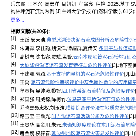
岳东霞 ,王基兴 ,高宏洋 ,周妍妍 ,牟鑫亮 ,种艳 .2025
构林坪泥石流沟为例 [J].兰州大学学报 (自然科学版 ), 61(2): 1
更多...
相似文献(共20条):
[1]
王跃,安天浩.
典型冰湖溃决泥石流成因分析及危险性评
[2]
朱海霖,李佳韵,魏潇洋,谭超群,夏传安.
多因子与数值模
[3]
高树志,陈书客,贾斌,孟繁.
云南本屋宅箐泥石流沟特征
[4]
大坡降短沟道泥石流发育特征与危险性评价
[J].地下
[5]
于建洲,袁颖.
基于支持向量机的泥石流危险性评价
[J].
[6]
王禹.
泥石流危险性等级评价中灰色属性数学的应用研
[7]
牟春梅,吴帅涛,黎智.
四川省某泥石流特征及危险度评价
[8]
郑国强,周威锦,陈柯竹.
汶马高速平桥沟泥石流危险性评
[9]
乔晓霞聂忠权,刘玉洁.
模糊综合评价法在地质灾害危险
[10]
路玉宝,王劲光.
叫吉沟泥石流活动分析及危险性评价
[J
[11]
王贵华,高金川,朱元.
未确知测度理论在东川泥石流危险
[12]
房金鹏,权赫春.
延边州地区泥石流灾害易发性评价
[J].