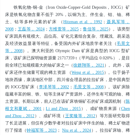
铁氧化物-铜-金（Iron Oxide-Copper-Gold Deposits，IOCG）矿
床是铁氧化物含量不低于 20%，以铜为主、伴生金、钼、铀、稀
土、钴等多种元素的矿床 （
Hitzman et al.，1992
；
聂凤军等，
2008
；
王磊等， 2024
；
方维萱等，2025
；
鲁佳等，2025
）。该类型
矿床因具有规模大、品位高、矿化元素组合复杂、埋藏浅、易采选
及经济效益显著等特征，备受国内外矿床地质学者关注（
毛景文
等，2008
）。澳大利亚的 Olympic Dam 矿床是典型的 IOCG 型矿
床，该矿床已探明铀资源量 21717359 t（平均品位 0.020%），是目
前全球已知规模最大的铀矿床之一（
徐翅翔等， 2021
）。此外，该
矿床还伴生储量可观的稀土资源 （
Weng et al.，2015
）。位于扬子
地块西缘，康滇地区中部，四川省会理县的拉拉矿床，是中国典型
的 IOCG型矿床（
李泽琴等，2002
；
毛景文等，2008
）。该矿床除
蕴藏丰富的铜、铁、钴等主体矿产资源外，还伴生有可观的铀、稀
土资源。长期以来，前人已在该矿床铁铜矿石的矿床成因机制（
陈
根文和夏斌， 2001
；
Li and Zhou，2015
）、成矿物质来源（
Chen
and Zhou，2012
）、成矿环境（
王奖臻等，2012
）等方面研究取得
了长足进展，但仅有少数学者对拉拉矿床中伴生的铀、稀土矿物进
行了报道（
钟福军等，2023
；
Niu et al.，2024
）。拉拉矿床铀、稀