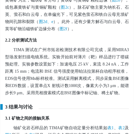
黄铜矿为主，磁铁矿常分布于黄铁矿与黄铜矿颗粒边缘（
图2b
），
或包裹黄铁矿与黄铜矿颗粒（
图2c
）。脉石矿物主要为钠长石、石
英、萤石和白云母，在单偏光下，可见紫色萤石和铁白云母充填矿
物间孔隙和裂隙（
图2d、e
）。此外，还有少量方解石与白云母、石
英等矿物沿磁铁矿边缘分布（
图2f
）。
2.2 分析测试方法
TIMA 测试在广州市拓岩检测技术有限公司完成，采用MIRA3
型场发射扫描电镜系统。实验开始前对薄片（靶）样品进行了喷碳
预处理。实验参数设置如下：加速电压 25 kV，束流 8.24 nA，工作
距离 15 mm；电流和 BSE 信号强度使用铂法拉第杯自动程序校准，
EDS信号使用Mn标样校准。测试采用解离模式，同步采集BSE图像
和EDS数据，设置单点X 射线计数1000次，像素大小为3 μm，能谱
步长9 μm。采用亮相搜索模式在BSE图像中标记铀、稀土矿物。
3 结果与讨论
3.1 矿物之间的接触关系
铀矿化岩石样品的 TIMA矿物自动定量分析结果如
表1
、
表2
及