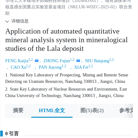
华理工大学核地学部揭榜挂帅项目（2024HDX02）、铀资源探采与
核遥感全国重点实验室基金项目（NKLUR-WDZC-2025-02）联合资
助
详细信息
Application of automated quantitative
mineral analysis system in mineralogical
studies of the Lala deposit
1,2
1,2
1,2
FENG Kaijia
， ZHONG Fujun
， NIU Baiqiang
1,2
1,2
1,2
， CAO Xu
， PAN Jiayong
， XIA Fei
1. National Key Laboratory of Prospecting, Mining and Remote Sense
Detecting on Uranium Resources, Nanchang 330013 , Jiangxi, China
2. State Key Laboratory of Nuclear Resources and Environment, East
China University of Technology, Nanchang 330013 , Jiangxi, China
摘要
HTML全文
图(5)表(2)
参考文献
0 引言