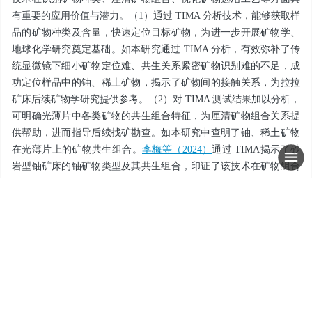
有重要的应用价值与潜力。（1）通过 TIMA 分析技术，能够获取样
品的矿物种类及含量，快速定位目标矿物，为进一步开展矿物学、
地球化学研究奠定基础。如本研究通过 TIMA 分析，有效弥补了传
统显微镜下细小矿物定位难、共生关系紧密矿物识别难的不足，成
功定位样品中的铀、稀土矿物，揭示了矿物间的接触关系，为拉拉
矿床后续矿物学研究提供参考。（2）对 TIMA 测试结果加以分析，
可明确光薄片中各类矿物的共生组合特征，为厘清矿物组合关系提
供帮助，进而指导后续找矿勘查。如本研究中查明了铀、稀土矿物
在光薄片上的矿物共生组合。
李梅等（2024）
通过 TIMA揭示了砂
岩型铀矿床的铀矿物类型及其共生组合，印证了该技术在矿物组合
分析中的有效性。（3）将 TIMA 分析技术应用于 IOCG 型矿床的选
矿与冶炼过程，可以计算矿物的理想品位及回收率，由此改善选冶
工艺（
张涛等，2023
）。总之，该技术能准确识别 IOCG 型矿床复
杂的矿物学特征，为矿床成因研究及矿物加工提供了关键技术支
撑，具有广泛的应用前景。
4 结论
本研究在详细的偏光显微镜观察和 TIMA分析测试基础上，探