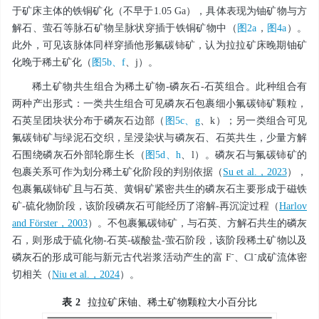
于矿床主体的铁铜矿化（不早于1.05 Ga），具体表现为铀矿物与方
解石、萤石等脉石矿物呈脉状穿插于铁铜矿物中（
图2a
，
图4a
）。
此外，可见该脉体同样穿插他形氟碳铈矿，认为拉拉矿床晚期铀矿
化晚于稀土矿化（
图5b、f
、j）。
稀土矿物共生组合为稀土矿物-磷灰石-石英组合。此种组合有
两种产出形式：一类共生组合可见磷灰石包裹细小氟碳铈矿颗粒，
石英呈团块状分布于磷灰石边部（
图5c、g
、k）；另一类组合可见
氟碳铈矿与绿泥石交织，呈浸染状与磷灰石、石英共生，少量方解
石围绕磷灰石外部轮廓生长（
图5d、h
、l）。磷灰石与氟碳铈矿的
包裹关系可作为划分稀土矿化阶段的判别依据（
Su et al.，2023
），
包裹氟碳铈矿且与石英、黄铜矿紧密共生的磷灰石主要形成于磁铁
矿-硫化物阶段，该阶段磷灰石可能经历了溶解-再沉淀过程（
Harlov
and Förster，2003
）。不包裹氟碳铈矿，与石英、方解石共生的磷灰
石，则形成于硫化物-石英-碳酸盐-萤石阶段，该阶段稀土矿物以及
-
-
磷灰石的形成可能与新元古代岩浆活动产生的富 F
、Cl
成矿流体密
切相关（
Niu et al.，2024
）。
表
2
拉拉矿床铀、稀土矿物颗粒大小百分比