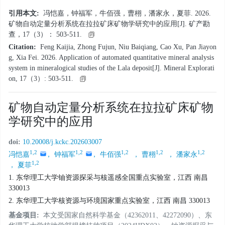
引用本文:
冯恺嘉，钟福军，牛佰强，曹栩，潘家永，夏菲. 2026.
矿物自动定量分析系统在拉拉矿床矿物学研究中的应用[J]. 矿产勘
查，17（3）： 503-511.
Citation:
Feng Kaijia, Zhong Fujun, Niu Baiqiang, Cao Xu, Pan Jiayon
g, Xia Fei. 2026. Application of automated quantitative mineral analysis
system in mineralogical studies of the Lala deposit[J]. Mineral Explorati
on, 17（3）: 503-511.
矿物自动定量分析系统在拉拉矿床矿物
学研究中的应用
doi:
10.20008/j.kckc.202603007
1,2
1,2
1,2
1,2
1,2
冯恺嘉
， 钟福军
， 牛佰强
， 曹栩
， 潘家永
1,2
， 夏菲
1. 东华理工大学铀资源探采与核遥感全国重点实验室，江西 南昌
330013
2. 东华理工大学核资源与环境国家重点实验室，江西 南昌 330013
基金项目:
本文受国家自然科学基金（42362011、42272090）、东