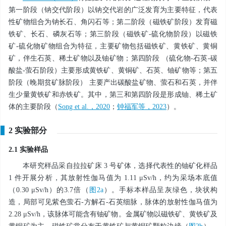
第一阶段（钠交代阶段）以钠交代岩的广泛发育为主要特征，代表
性矿物组合为钠长石、角闪石等；第二阶段（磁铁矿阶段）发育磁
铁矿、长石、磷灰石等；第三阶段（磁铁矿-硫化物阶段）以磁铁
矿-硫化物矿物组合为特征，主要矿物包括磁铁矿、黄铁矿、黄铜
矿，伴生石英、稀土矿物以及铀矿物；第四阶段 （硫化物-石英-碳
酸盐-萤石阶段）主要形成黄铁矿、黄铜矿、石英、铀矿物等；第五
阶段（晚期贫矿脉阶段） 主要产出碳酸盐矿物、萤石和石英，并伴
生少量黄铁矿和赤铁矿。其中，第三和第四阶段是形成铀、稀土矿
体的主要阶段（
Song et al.，2020
；
钟福军等，2023
）。
2 实验部分
2.1 实验样品
本研究样品采自拉拉矿床 3 号矿体，选择代表性的铀矿化样品
1 件开展分析，其放射性伽马值为 1.11 μSv/h，约为采场本底值
（0.30 μSv/h）的3.7倍（
图2a
）。手标本样品呈灰绿色，块状构
造，局部可见紫色萤石-方解石-石英细脉，脉体的放射性伽马值为
2.28 μSv/h，该脉体可能含有铀矿物。金属矿物以磁铁矿、黄铁矿及