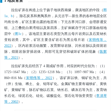
1 地质背景
拉拉矿床在构造上位于扬子地块西南缘，康滇地区的中段（
图
1a、b
）。除石炭系和奥陶系外，从元古宇—新生界的各种地层全区
均有分布，矿区主要出露的地层有：下元古界河口群、会理群通安
组、上三叠统白果湾组以及第四系，主矿体赋存于河口群落凼组地
层中（
图1c
）。该地层主要岩石类型为黑云母片岩类以及石英钠长
变粒岩类，其中，矿区主要含矿岩石为黑云母片岩（
宋明伟等，
2022
）。区内岩浆活动频繁，发育辉绿岩脉、闪长岩脉以及煌斑岩
脉，煌斑岩脉穿插岩体，局部可见穿切和破坏矿体的现象（
陈辉
等，2021
）。
拉拉矿床先后经历了 4 期成矿作用，对应的时代分别为：（1）
1725~1647 Ma；（2）1235~1218 Ma； （3）1097~907 Ma；（4）
860~816 Ma（
宋明伟等， 2022
）。该矿床以铁、铜矿化为主，共
（伴）生铀、稀土、金、钼等矿化。金属矿物主要有磁铁矿、黄铁
矿、黄铜矿等，脉石矿物以石英、钠长石、磷灰石等为主，发育钠
长石化、绿泥石化、硅化、碳酸盐化、萤石化等蚀变类型（
李泽琴
等，2002
）。