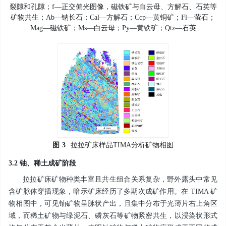
裂隙和孔隙；f—正交偏光图像，磁铁矿与白云母、方解石、石英等
矿物共生；Ab—钠长石；Cal—方解石；Ccp—黄铜矿；Fl—萤石；
Mag—磁铁矿；Ms—白云母；Py—黄铁矿；Qtz—石英
图
3
拉拉矿床样品TIMA分析矿物相图
3.2 铀、稀土成矿阶段
拉拉矿床矿物种类丰富且共生组合关系复杂，野外露头中常见
含矿脉体穿插现象，暗示矿床经历了多期次成矿作用。在 TIMA 矿
物相图中，可见铀矿物呈脉状产出，且集中分布于光薄片右上角区
域，而稀土矿物与绿泥石、磷灰石等矿物紧密共生，以浸染状形式