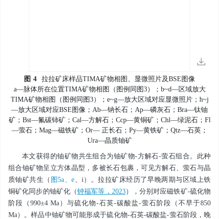
图
4
拉拉矿床样品TIMA矿物相图、显微照片及BSE图像
a—脉体所在位置TIMA矿物相图（图例同图3）；b~d—区域放大
TIMA矿物相图（图例同图3）；e~g—放大区域对应显微照片；h~j
—放大区域对应BSE图像；Ab—钠长石；Ap—磷灰石；Bra—钛铀
矿；Bst—氟碳铈矿；Cal—方解石；Ccp—黄铜矿；Chl—绿泥石；Fl
—萤石；Mag—磁铁矿；Or— 正长石；Py—黄铁矿；Qtz—石英；
Ura—晶质铀矿
本文获得的铀矿物共生组合为铀矿物-方解石-萤石组合。此种
组合铀矿物呈立方体晶型，多被长石包裹，可见方解石、萤石与晶
质铀矿共生（
图5a、e
、i）。拉拉矿床经历了早晚两期与区域上铁
铜矿化同步的铀矿化（
钟福军等，2023
），分别对应磁铁矿-硫化物
阶段（990±4 Ma）与硫化物-石英-碳酸盐-萤石阶段（不早于850
Ma）。样品中铀矿物可能形成于硫化物-石英-碳酸盐-萤石阶段，晚