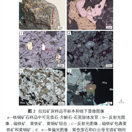
图
2
拉拉矿床样品手标本和镜下显微图像
a—铁铜矿石样品中可见萤石-方解石-石英脉体发育；b—反射光图
像，磁铁矿、黄铁矿、黄铜矿组合；c—反射光图像，磁铁矿包裹黄
铁矿和黄铜矿；d、e—单偏光图像，紫色萤石和白云母充填矿物间