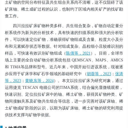
土矿物的空间分布特征及共生组合关系尚不清晰，这不仅阻碍了该
矿床铀、稀土成矿过程的认识，也制约了区域内相关矿产的找矿勘
查工作。
四川拉拉矿床矿物种类多样、共生组合复杂，矿物自动定量分
析系统作为新兴的分析技术，具有快速的扫描系统和强大的分析软
件，可以快速定位矿物，准确获得矿物组成及含量、粒度大小及分
布和元素赋存状态等数据。针对组成复杂、晶粒细小且较难识别的
样品，可快速有效识别矿物组成（
陈倩等，2021
）。目前，全球市
场上主要的全自动矿物分析系统包括 QEMSCAN、MAPS、AMICS
和 TIMA等品牌和型号。近几年来，中国开始引进该系统，现被逐
步应用于矿床学和矿石学领域的基础研究中 （
胡蓉等，2023
；
张涛
等，2023
；
黄晓东等，2024
）。本文以拉拉矿床为研究对象，通过
运用捷克 TESCAN 电镜公司的TIMA系统，结合偏光显微镜观察，
快速识别、定位拉拉矿床中的铀、稀土矿物，获得其矿物种类、矿
物间接触关系及矿物共生组合等信息，进一步完善对该矿床铀、稀
土矿物成矿阶段的认识，以期为该矿床铀、稀土矿物的研究利用提
供技术支撑与矿物学依据。