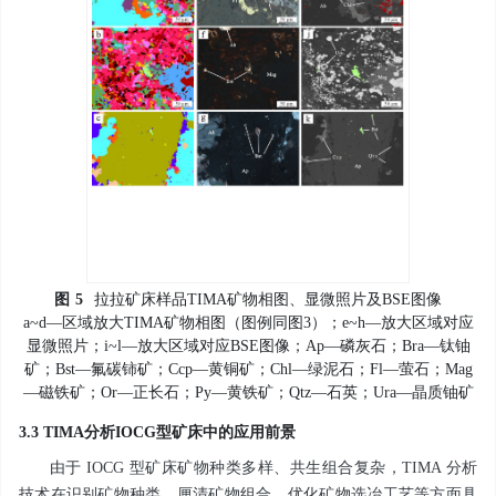
图
5
拉拉矿床样品TIMA矿物相图、显微照片及BSE图像
a~d—区域放大TIMA矿物相图（图例同图3）；e~h—放大区域对应
显微照片；i~l—放大区域对应BSE图像；Ap—磷灰石；Bra—钛铀
矿；Bst—氟碳铈矿；Ccp—黄铜矿；Chl—绿泥石；Fl—萤石；Mag
—磁铁矿；Or—正长石；Py—黄铁矿；Qtz—石英；Ura—晶质铀矿
3.3 TIMA分析IOCG型矿床中的应用前景
由于 IOCG 型矿床矿物种类多样、共生组合复杂，TIMA 分析
技术在识别矿物种类、厘清矿物组合、优化矿物选冶工艺等方面具