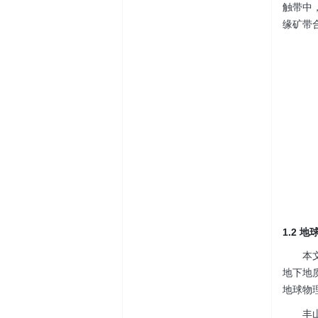
触带中
缘矿带
1.2 
本
地下地
地球物
丰