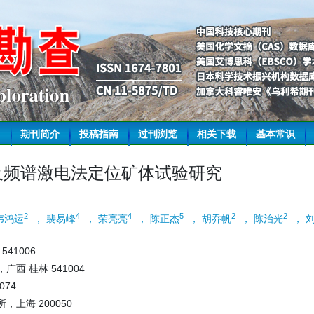
期刊简介
投稿指南
过刊浏览
相关下载
基本常识
及频谱激电法定位矿体试验研究
2
4
4
5
2
2
韦鸿运
， 裴易峰
， 荣亮亮
， 陈正杰
， 胡乔帆
， 陈治光
， 
41006
西 桂林 541004
074
上海 200050