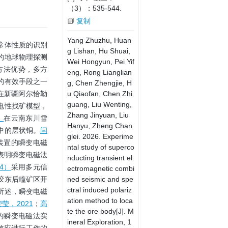
（3）：535-544.
复制
Yang Zhuzhu, Huan
常体性质的识别
g Lishan, Hu Shuai,
的地球物理探测
Wei Hongyun, Pei Yif
方法优势，多方
eng, Rong Lianglian
的有效手段之一
g, Chen Zhengjie, H
u Qiaofan, Chen Zhi
在新疆阿尔恰勒
guang, Liu Wenting,
电性找矿模型，
Zhang Jinyuan, Liu
）
在云南东川雪
Hanyu, Zheng Chan
中的层状铜。
闫
glei. 2026. Experime
装置的瞬变电磁
ntal study of superco
表明瞬变电磁法
nducting transient el
4）
采用多元信
ectromagnetic combi
ned seismic and spe
胶东后疃矿区开
ctral induced polariz
所述，瞬变电磁
ation method to loca
莹，2021
；
高
te the ore body[J]. M
的瞬变电磁法实
ineral Exploration, 1