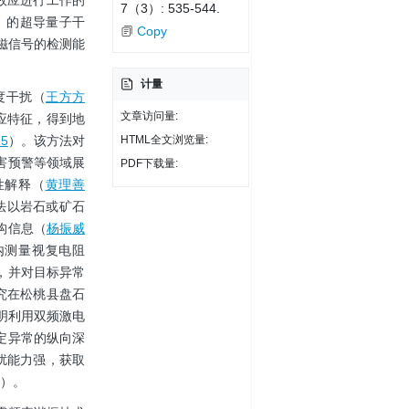
涉效应进行工作的
7（3）: 535-544.
K）的超导量子干
Copy
电磁信号的检测能
计量
度干扰（
王方方
文章访问量:
应特征，得到地
HTML全文浏览量:
5
）。该方法对
害预警等领域展
PDF下载量:
性解释（
黄理善
法以岩石或矿石
构信息（
杨振威
内测量视复电阻
，并对目标异常
究在松桃县盘石
明利用双频激电
定异常的纵向深
扰能力强，获取
）。