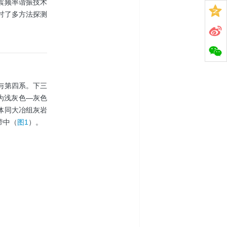
震频率谐振技术
讨了多方法探测
与第四系。下三
为浅灰色—灰色
体同大冶组灰岩
带中（
图1
）。