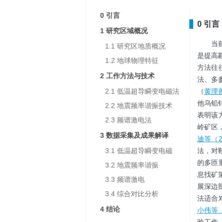
0 引言
0 引言
1 研究区域概况
当
1.1 研究区地质概况
是提高
1.2 地球物理特征
方法往
2 工作方法与技术
法、多
2.1 低温超导瞬变电磁法
（
黄理善
他乌铅
2.2 地震频率谐振技术
表明该
2.3 频谱激电法
岭矿区
3 数据采集及成果解译
迪等（2
3.1 低温超导瞬变电磁
法，对
的多匝
3.2 地震频率谐振
息找矿
3.3 频谱激电
展深边
3.4 综合对比分析
法适合
4 结论
小伟等，