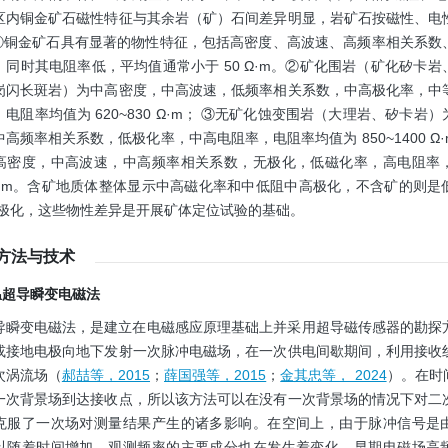
区内铜金矿石磁性特征与其余岩（矿）石间差异明显，岩矿石按磁性、电
：①铜金矿石具有显著的物性特征，包括高密度、高波速、高频率相关系数
，同时其电阻率低，平均值通常小于 50 Ω·m。②矿化围岩（矿化矽卡
岗闪长斑岩）为中高密度，中高波速，低频率相关系数，中高极化率，中
电阻率均值为 620~830 Ω·m； ③无矿化蚀变围岩（大理岩、矽卡岩
高频率相关系数，低极化率，中高电阻率，电阻率均值为 850~1400 Ω
高密度，中高波速，中高频率相关系数，无极化，低磁化率，高电阻率
0 Ω·m。含矿地质体整体显示中高磁化率和中低阻中高极化，不含矿的则
无极化，这些物性差异是开展矿体定位试验的基础。
作方法与技术
低温超导瞬变电磁法
导瞬变电磁法，是建立在电磁感应原理基础上并采用超导磁传感器的勘探
或接地电极向地下发射一次脉冲电磁场，在一次供电间歇期间，利用接收
次涡流场（
郝喆等，2015
；
薛国强等，2015
；
金其忠等， 2024
）。在时
一次背景场到达接收点，所以该方法可以在没有一次背景场的情况下对二
克服了一次场对测量结果产生的诸多影响。在空间上，由于脉冲信号是
以随着时间增加，观测频率的主要成分也在发生着变化。早期电磁场高