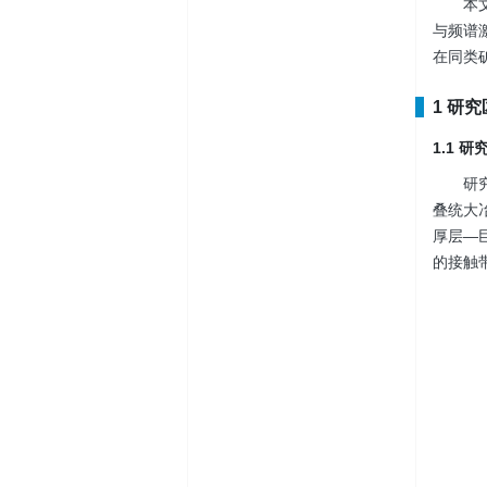
本
与频谱
在同类
1 研
1.1 
研
叠统大
厚层—
的接触