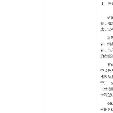
1 —
矿
布，倾
成，没
矿
岩、细
岩，出
的次级
矿
带状分
成因类
带）—
（外边
卡岩型
铜
根据各