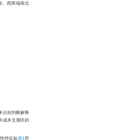
体东、西两端南北
来识别判断解释
构成本文测区的
性特征如
表1
所