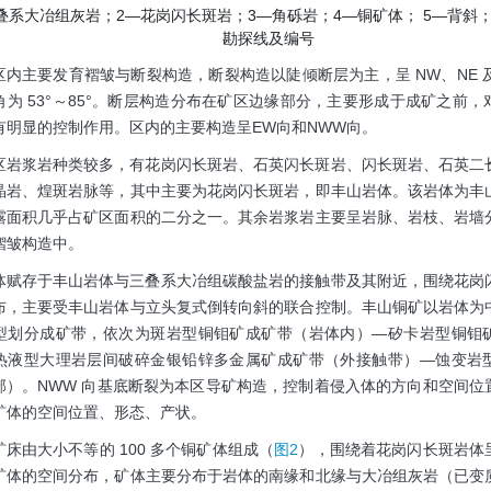
三叠系大冶组灰岩；2—花岗闪长斑岩；3—角砾岩；4—铜矿体； 5—背斜；
勘探线及编号
区内主要发育褶皱与断裂构造，断裂构造以陡倾断层为主，呈 NW、NE 及
角为 53°～85°。断层构造分布在矿区边缘部分，主要形成于成矿之前
有明显的控制作用。区内的主要构造呈EW向和NWW向。
区岩浆岩种类较多，有花岗闪长斑岩、石英闪长斑岩、闪长斑岩、石英二
晶岩、煌斑岩脉等，其中主要为花岗闪长斑岩，即丰山岩体。该岩体为丰
露面积几乎占矿区面积的二分之一。其余岩浆岩主要呈岩脉、岩枝、岩墙
褶皱构造中。
体赋存于丰山岩体与三叠系大冶组碳酸盐岩的接触带及其附近，围绕花岗
布，主要受丰山岩体与立头复式倒转向斜的联合控制。丰山铜矿以岩体为
型划分成矿带，依次为斑岩型铜钼矿成矿带（岩体内）—矽卡岩型铜钼
热液型大理岩层间破碎金银铅锌多金属矿成矿带（外接触带）—蚀变岩
部）。NWW 向基底断裂为本区导矿构造，控制着侵入体的方向和空间位
矿体的空间位置、形态、产状。
矿床由大小不等的 100 多个铜矿体组成（
图2
），围绕着花岗闪长斑岩体
矿体的空间分布，矿体主要分布于岩体的南缘和北缘与大冶组灰岩（已变