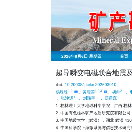
2026年8月6日 星期四
首页
超导瞬变电磁联合地震
doi:
10.20008/j.kckc.202603010
1,2
1,2,3
2
杨珠珠
， 黄理善
， 胡帅
， 
1
1
1
， 张津源
， 刘涵宇
， 郑昌磊
1. 桂林理工大学地球科学学院，广西 桂林 5
2. 中国有色桂林矿产地质研究院有限公司，广
3. 中国地质大学（武汉），湖北 武汉 430
4. 中国科学院上海微系统与信息技术研究所，