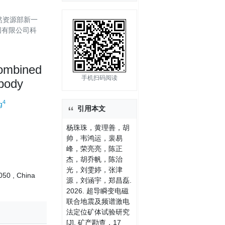
自然资源部新一
团有限公司科
combined
手机扫码阅读
 body
4
g
引用本文
杨珠珠，黄理善，胡
帅，韦鸿运，裴易
峰，荣亮亮，陈正
杰，胡乔帆，陈治
光，刘雯婷，张津
050 , China
源，刘涵宇，郑昌磊.
2026. 超导瞬变电磁
联合地震及频谱激电
法定位矿体试验研究
[J]. 矿产勘查，17