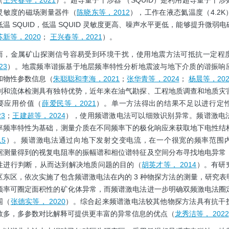
（
王兴春等，2021
）。超导量子干涉器 （SQUID）是利用超导量子干
灵敏度的磁场测量器件（
陈晓东等，2012
），工作在液态氦温度（4.2
温 SQUID，低温 SQUID 灵敏度更高、噪声水平更低，能够提升微弱
苏新等，2020
；
王兴春等，2021
）。
而，金属矿山探测信号容易受到环境干扰，使用地震方法可抵抗一定程
23
）。地震频率谐振基于地层频率特性分析地震波与地下介质的谐振响
和物性参数信息（
朱聪聪和李海，2021
；
张华青等，2024
；
杨晨等，202
别和流体检测具有独特优势，近年来在油气勘探、工程地质调查和地质灾
要应用价值（
薛爱民等，2021
）。单一方法得出的结果不足以进行定
3
；
王建超等，2024
），使用频谱激电法可以细致识别异常。频谱激电
率频率特性为基础，测量介质在不同频率下的极化响应来获取地下电性结
15
）。频谱激电法通过向地下发射交变电流，在一个很宽的频率范围
据测量得到的视复电阻率的振幅谱和相位谱特征及空间分布寻找地电异常
性进行判断，从而达到解决地质问题的目的（
胡英才等， 2014
）。有研
区东区，依次实施了包含频谱激电法在内的 3 种物探方法的测量，研究表
频率可圈定面积性的矿化体异常，而频谱激电法进一步明确双频激电法圈
围（
张德实等， 2020
）。综合起来频谱激电法较其他物探方法具有抗干
数多，多参数对比解释可提供更丰富的异常信息的优点（
龙秀洁等， 2022