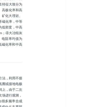
性特征大致分为
、高极化率和高
岩、矿化大理岩、
等磁化率，中等
）为低密度，中高
·m；④大冶组灰
，电阻率均值为
是低磁化率和中高
方法，利用不接
线圈或接地电极
间上，由于二次
次场进行观测，
由很多频率合成
频成分占主要部