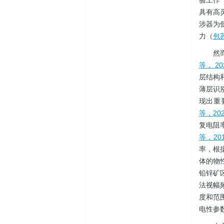
验工作
具有高
涉器为低
力（
包
然
等， 20
层结构
薄层识
现出重
等，202
复电阻
等，20
率，根
体的物
铅锌矿
法视幅
度和范
电性参