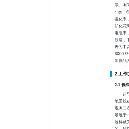
示。测
4 类
磁化率
矿化花
电阻率，
波速，中
岩为中
600
阻低/
2 工
2.1 
超
地回线
观测二
场晚于
这样就
的，所