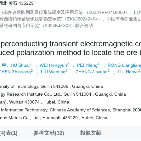
 黄石 435229
磁多参数阵列测量仪系统研发及应用示范”（2023YFF0718000）、
西段钨锡铍铌钽找矿勘查示范”（ZKKJ20242404）、中国有色矿业集
研制与应用示范”（2024KJZX03）联合资助
uperconducting transient electromagnetic 
uced polarization method to locate the ore
2
2
4
， HU Shuai
， WEI Hongyun
， PEI Yifeng
， RONG Lianglian
2
2
1
1
CHEN Zhiguang
， LIU Wenting
， ZHANG Jinyuan
， LIU Hanyu
ersity of Technology, Guilin 541006 , Guangxi, China
gy Research Institute Co., Ltd., Guilin 541004 , Guangxi, China
han), Wuhan 430074 , Hubei, China
d Information Technology, Chinese Academy of Sciences, Shanghai 200
us Metals Co., Ltd., Huangshi 435229 , Hubei, China
4)表(1)
参考文献(32)
相似文献