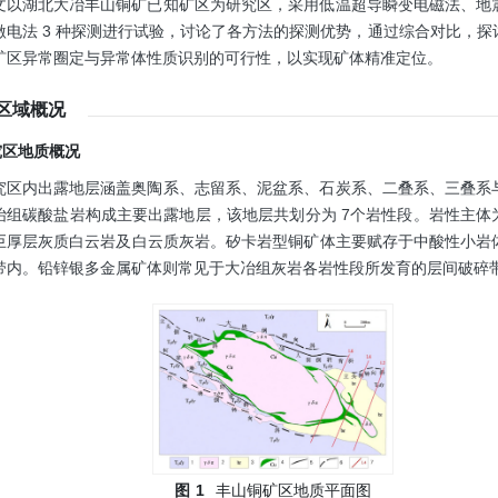
文以湖北大冶丰山铜矿已知矿区为研究区，采用低温超导瞬变电磁法、地
激电法 3 种探测进行试验，讨论了各方法的探测优势，通过综合对比，探
矿区异常圈定与异常体性质识别的可行性，以实现矿体精准定位。
究区域概况
研究区地质概况
究区内出露地层涵盖奥陶系、志留系、泥盆系、石炭系、二叠系、三叠系
冶组碳酸盐岩构成主要出露地层，该地层共划分为 7个岩性段。岩性主体
巨厚层灰质白云岩及白云质灰岩。矽卡岩型铜矿体主要赋存于中酸性小岩
带内。铅锌银多金属矿体则常见于大冶组灰岩各岩性段所发育的层间破碎
图
1
丰山铜矿区地质平面图