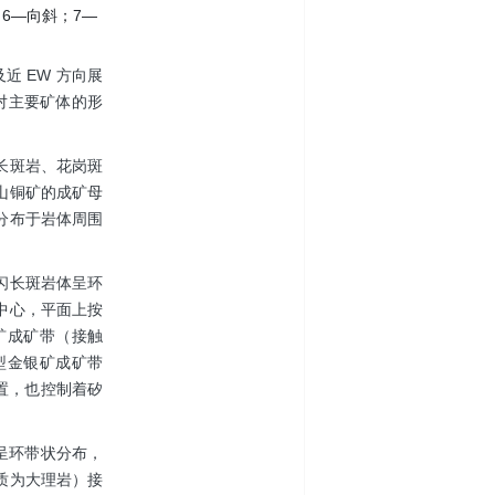
6—向斜；7—
近 EW 方向展
，对主要矿体的形
长斑岩、花岗斑
山铜矿的成矿母
分布于岩体周围
闪长斑岩体呈环
中心，平面上按
矿成矿带（接触
型金银矿成矿带
置，也控制着矽
呈环带状分布，
质为大理岩）接