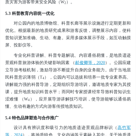
质灾害为游客带来安全风险（W
）。
2
5.3 科普教育内容统一优化
对公园内的地质博物馆、科普长廊等展示设施进行定期更新和
优化。根据最新的地质研究成果和游客反馈，调整展示内容，使科
普知识更加准确、生动、有趣。采用多媒体展示手段，如互动触摸
屏、投影仪等。
专业化科普讲解、科普专题解说、内容通俗易懂，是地质遗迹
景观科普旅游体验的关键影响因素 （
郝俊卿等，2020
）。公园应建
立导游考核机制，激励导游不断提升自身的业务能力。由于当地居
民科普意识薄弱（T
），公园内可以选拔和培养一批专业素养高、
4
讲解能力强的科普导游，定期组织导游培训，邀请地质专家为其授
课，提升地质知识科普水平；而同时专家授课经常导致科普知识生
涩难懂 （W
），应开展导游讲解技巧培训，使导游能够以通俗易
4
懂、生动有趣的方式向游客传授地质知识。
5.4 特色品牌塑造与合作推广
设计具有辨识度和吸引力的地质遗迹景观品牌标识（
高竹军
等，2024
），将地质特色、文化内涵等元素融入其中。关于地质遗