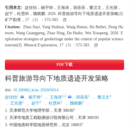
引用本文:
赵佳怡，杨宇帅，王海涛，胡蓓蓓，董汉文，王光朋，
赵宁，杜慧科，魏晓鹏. 2026. 科普旅游导向下地质遗迹开发策略[J].
矿产勘查，17 （3）：575-583.
Citation:
Zhao Jiayi, Yang Yushuai, Wang Haitao, Hu Beibei, Dong Ha
nwen, Wang Guangpeng, Zhao Ning, Du Huike, Wei Xiaopeng. 2026. E
xploitation strategies of geoheritage under the context of popular science
tourism[J]. Mineral Exploration, 17（3）: 575-583.
PDF下载
科普旅游导向下地质遗迹开发策略
doi:
10.20008/j.kckc.202603014
1
1
1,2
1
3
赵佳怡
， 杨宇帅
， 王海涛
， 胡蓓蓓
， 董汉文
1
2
2
2
， 王光朋
， 赵宁
， 杜慧科
， 魏晓鹏
1. 天津师范大学地理学部，天津 300387
2. 天津市地质工程勘测设计院有限公司，天津 300191
3. 中国地质科学院地质研究所，北京 100037