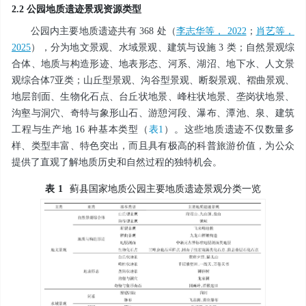
2.2 公园地质遗迹景观资源类型
公园内主要地质遗迹共有 368 处（
李志华等， 2022
；
肖艺等，
2025
），分为地文景观、水域景观、建筑与设施 3 类；自然景观综
合体、地质与构造形迹、地表形态、河系、湖沼、地下水、人文景
观综合体7亚类；山丘型景观、沟谷型景观、断裂景观、褶曲景观、
地层剖面、生物化石点、台丘状地景、峰柱状地景、垄岗状地景、
沟壑与洞穴、奇特与象形山石、游憩河段、瀑布、潭池、泉、建筑
工程与生产地 16 种基本类型（
表1
）。这些地质遗迹不仅数量多
样、类型丰富、特色突出，而且具有极高的科普旅游价值，为公众
提供了直观了解地质历史和自然过程的独特机会。
表
1
蓟县国家地质公园主要地质遗迹景观分类一览