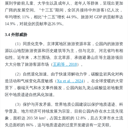
展到学龄前儿童、大学生以及成年人、老年人等群体，呈现出更加
广阔的发展空间。 “十三五”期间，全区共接待中外游客1亿人次，
年均增长 11%，相比“十二五”增长 44.9%。旅游对 GDP 的贡献率达
14.9%，对就业的贡献率达26.9%。
3.4 外部威胁
（1）同质化竞争。京津冀地区旅游资源丰富，公园内的旅游资
源以山地型旅游资源和历史建筑等为主，但与北京、河北省均有相
似性。近年来，木兰围场、京北草原、承德避暑山庄等主题游项目
大大分散了旅游客源市场（
王莉等，2018
）。
（2）自然退化加速。由于快速溶解动力学，碳酸盐岩风化对构
造活动和气候变化高度敏感（
Xu et al.，2024
）。在全球变暖的大背
景下，极端天气和水文事件频发，公园内如九龙山碳酸盐岩地貌景
区中地质遗迹自然风化加速。
（3）保护与开发矛盾。世界地质公园建设以保护地质遗迹、科
学普及、地方经济可持续发展为宗旨。目前公园内存在水土流失现
象，面积达 203.58 km²，占国土面积的 12.8%，且占天津市水土流
失总面积的 86%，这与地质遗迹的过度开发建设有一定关联。