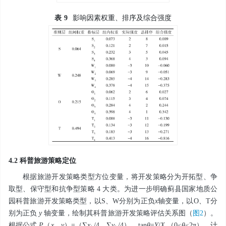
表
9
影响因素权重、排序及综合强度
4.2 科普旅游策略定位
根据旅游开发策略类型方位变量，将开发策略分为开拓型、争
取型、保守型和抗争型策略 4 大类。为进一步明确蓟县国家地质公
园科普旅游开发策略类型，以S、W分别为正负
x
轴变量，以O、T分
别为正负
y
轴变量，绘制其科普旅游开发策略评估关系图（
图2
）。
根据公式
P
（
x
，
y
）=（∑
x
/4，∑
y
/4），tan
θ
=
Y
/
X
（0≤
θ
≤2π），计