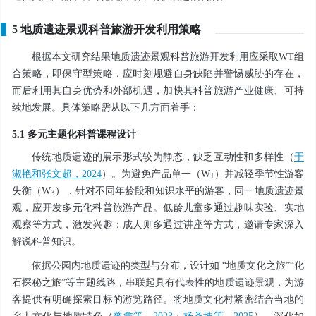
5 地质遗迹景观科普旅游开发利用策略
根据本文研究结果地质遗迹景观科普旅游开发利用应采取WT组
合策略，即保守型策略，应时刻规避自身缺陷并警惕威胁的存在，
而后利用其自身优势和外部机遇，加快其科普旅游产业健康、可持
续地发展。具体策略需从以下几方面着手：
5.1 多元主题化科普课程设计
传统地质遗迹的展示形式较为静态，缺乏互动性和多样性（
于
淑艳和张文超，2024
）。为避免产品单一（W
）并减轻季节性游客
1
失衡（W
），针对不同年龄段和知识水平的游客，同一地质遗迹景
3
观，应开发多元化科普旅游产品。低龄儿童多通过趣味实验、实地
观察等方式，激发兴趣；成人则多通过讲座等方式，邀请专家深入
解说科普知识。
依据公园内地质遗迹的类型与分布，设计如 “地质文化之旅”“化
石探秘之旅”等主题线路，串联起具有代表性的地质遗迹景观，为游
客提供有明确探索目标的游览路径。将地质文化村紧密结合当地的