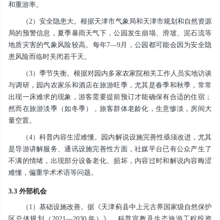
和重游率。
（2）安全隐患大。根据天津市气象局和天津市规划和自然资源
局的预警信息，夏季暴雨天气下，公园发生崩塌、滑坡、泥石流等
地质灾害的气象风险较高。每年7—9月，公园都可能会因为安全隐
患风险而临时关闭若干天。
（3）季节失衡。根据对园内多家农家院相关工作人员实地访谈
与调研，园内农家乐和酒店在旅游旺季，尤其是春季和秋季，常常
出现一床难求的现象，游客需要提前预订才能确保有合适的住宿；
然而在旅游淡季（如冬季），旅客群体老龄化，生意惨淡，房间大
量空置。
（4）科普内容生涩难懂。园内解说设施完善性亟须改进，尤其
是导游讲解服务、通讯设施完善性方面，社媒平台已有公众产生了
不满的情绪，出现部分设备老化、损坏，内容过时和解说内容晦涩
难懂，偏重学术术语等问题。
3.3 外部机会
（1）基础设施改善。据《天津蓟县中上元古界国家级自然保护
区总体规划（2021—2030 年）》，科普宣教及生态旅游工程投资