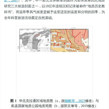
al.，2007
）。其中，中—新元古界标准剖面作为全球前寒武纪地层
研究三大候选剖面之一，以18亿年连续沉积记录被称作“地质历史教
科书”。而温带季风气候更是赋予这里适宜的温度和分明的四季，为
全年科普旅游活动奠定自然基础。
图
1
华北克拉通区域地质图（a，据
杨帆等，2023
修改）与
蓟县国家地质公园地质简图（b，据郭文琳等，2019修改）