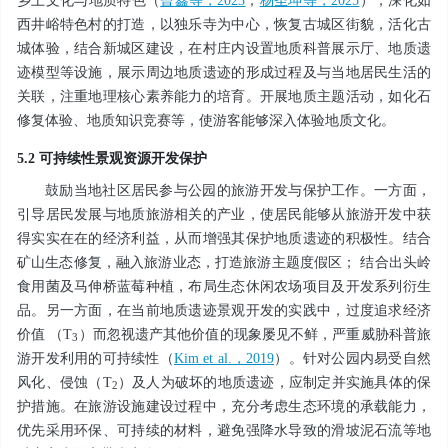
乡土文化与地质特色（
曾鑫等，2023
；
杨圣坤等，2025
），深化如
西井峪特色村的打造，以独乐寺为中心，恢复古城区街貌，活化古
城体验，结合新城区建设，在村庄内设置地质科普展示厅、地质遗
迹模型等设施，展示周边地质遗迹的形成过程及与当地居民生活的
关联，注重地理核心素养能力的培育。开展地质主题活动，如化石
修复体验、地质知识竞赛等，使游客能够深入体验地质文化。
5.2 可持续性景观资源开发保护
鼓励当地社区居民参与公园的旅游开发与保护工作。一方面，
引导居民发展与地质旅游相关的产业，使居民能够从旅游开发中获
得实实在在的经济利益，从而增强其保护地质遗迹的积极性。结合
矿山生态修复，融入旅游业态，打造旅游主题度假区； 结合出头岭
食用菌及马伸桥蓝莓种植，布局生态休闲农场项目及开发系列衍生
品。另一方面，在当前地质遗迹景观开发的实践中，过度追求经济
价值 （T
）而忽视遗产其他价值的现象屡见不鲜，严重威胁科普旅
3
游开发利用的可持续性（
Kim et al.，2019
）。针对公园内易受自然
风化、侵蚀（T
）及人为破坏的地质遗迹，应制定并实施具体的保
2
护措施。在旅游设施建设过程中，充分考虑生态环境的承载能力，
优先采用环保、可持续的材料，避免强降水导致的滑坡泥石流等地