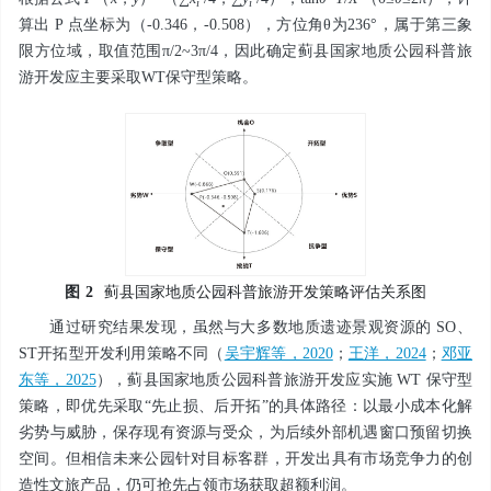
i
i
算出 P 点坐标为（-0.346，-0.508），方位角θ为236°，属于第三象
限方位域，取值范围π/2~3π/4，因此确定蓟县国家地质公园科普旅
游开发应主要采取WT保守型策略。
图
2
蓟县国家地质公园科普旅游开发策略评估关系图
通过研究结果发现，虽然与大多数地质遗迹景观资源的 SO、
ST开拓型开发利用策略不同（
吴宇辉等，2020
；
王洋，2024
；
邓亚
东等，2025
），蓟县国家地质公园科普旅游开发应实施 WT 保守型
策略，即优先采取“先止损、后开拓”的具体路径：以最小成本化解
劣势与威胁，保存现有资源与受众，为后续外部机遇窗口预留切换
空间。但相信未来公园针对目标客群，开发出具有市场竞争力的创
造性文旅产品，仍可抢先占领市场获取超额利润。