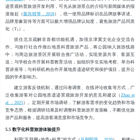
迹景观科普旅游开发利用，可先从旅游景点的介绍与新闻媒体的报
道做起（
柴兴转等，2018
），统一使用品牌标识在品牌故事讲述、
品牌形象宣传等方面可以极大增强品牌认知度，避免旅游产品同质
化（T
）。
1
抓住北京疏解非首都功能机遇，加强京津冀文化企业交流合
作。与旅行社合作推出地质科普旅游产品，将公园纳入旅游线路
中；与周边旅游景区开展联合推广活动，实现资源共享、客源互
送；与学校合作开展科普教育活动，如组织学生实地考察、举办科
普讲座等；与科研机构合作开展地质遗迹研究和保护项目，提升公
园的学术影响力。
建立游客反馈机制，通过问卷调查、在线评论收集等方式，广
泛收集游客对公园地质遗迹景观旅游开发的意见和建议（
Zhao et
al.，2025
）。定期开展市场调研，了解游客需求的变化趋势和市场
竞争态势，根据调研结果及时调整科普旅游开发策略，不断优化旅
游产品和服务，提高游客满意度和市场竞争力。
5.5 数字化科普旅游体验提升
利用“互联网+地质+科普”的方式（
马朝阳等， 2020
），构建一