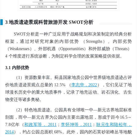
3 地质遗迹景观科普旅游开发 SWOT分析
SWOT分析是一种广泛应用于战略规划和决策制定的经典分析
框架，通过对研究对象的内部优势 （Strengths）、内部劣势
（Weaknesses）、外部机遇（Opportunities）和外部威胁（Threats）
4 个维度进行系统诊断，为制定科学合理的发展策略提供依据。
3.1 内部优势
（1）资源数量丰富。蓟县国家地质公园中世界级地质遗迹占评
价地质遗迹景观点总量的 12.5% （
李志华，2022
），它们见证了地
球漫长历史中的重大地质事件，记录了地壳运动、岩石演化、古生
物变迁等诸多奥秘。
（2）特色地质遗迹。公园具有全球唯一中—新元古界地层标准
剖面，而中—新元古界为公园内主要出露地层，形成于距今16.5～
7.8亿年（
和政军等， 2011
；
李怀坤等，2011
；
耿元生和陆松年，
2014
），约占公园总面积 68%。此外，园内的石英砂岩峰丛等地貌