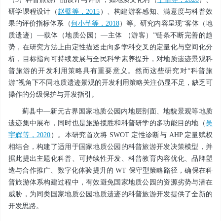
研学课程设计（
赵璧等，2015
）、构建游客感知、满意度与科普效
果的评价指标体系（
何小芊等，2018
）等。研究内容呈现“客体（地
质遗迹）—载体（地质公园）—主体 （游客）”链条不断完善的趋
势，在研究方法上由定性描述走向多学科交叉的定量化与空间化分
析，目标指向可持续发展与全民科学素养提升，对地质遗迹景观科
普旅游的开发利用策略具有重要意义。然而这些研究对“科普旅
游”视角下不同地质遗迹景观的开发利用策略关注仍显不足，缺乏可
操作的分级保护与开发指引。
蓟县中—新元古界国家地质公园内地层剖面、地貌景观等地质
遗迹集中展布，同时也是旅游揽胜和科普研学的多功能目的地（
吴
宇辉等，2020
）。本研究首次将 SWOT 定性诊断与 AHP 定量赋权
相结合，构建了适用于国家地质公园的科普旅游开发决策模型，并
据此提出主题化科普、可持续性开发、科普教育内容优化、品牌塑
造与合作推广、数字化体验提升的 WT 保守型策略路径，确保在科
普旅游体系构建过程中，有效避免国家地质公园的资源劣势与潜在
威胁，为同类国家地质公园地质遗迹的科普旅游开发提供了全新的
开发思路。