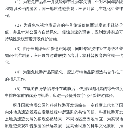
（1）为避免产品单一并减轻季节性游客失衡，针对不同年龄段
和知识水平的游客，同一地质遗迹景观，应设计多元主题化科普课
程。
（2）为避免忽视地质遗迹的科普旅游价值而过度追求经济价
值，并且针对公园内自然风化、侵蚀加速的现象，应制定并实施可
持续性景观资源开发保护措施。
（3）由于当地居民科普意识薄弱，同时专家授课经常导致科普
知识生涩难懂，应开展导游讲解技巧培训，将科普教育内容统一优
化。
（4）为避免旅游产品同质化，应进行特色品牌塑造与合作推广
的相关工作。
（5）在规避自身缺陷与外在威胁后，依据影响因素的综合强度
中排序靠前的优势与机遇，应进一步提升数字化科普旅游体验。
蓟县国家地质公园的科普旅游开发策略在一定程度上代表了国
内外地质遗迹景观在发展过程中所遇到的共性问题。科普旅游开发
是地质遗迹发展的客观必然结果，不同地区应因地制宜，为实现地
质遗迹景观科普旅游的长远发展，提高全民族的科学文化素质、推