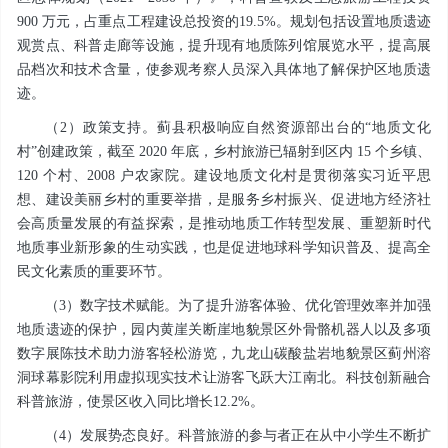
900 万元，占重点工程建设总投资的19.5%。规划包括设置地质遗迹
观赏点、科普走廊等设施，提升现有地质陈列馆展览水平，提高展
品档次和技术含量，使参观考察人员深入具体地了解保护区地质遗
迹。
（2）政策支持。蓟县积极响应自然资源部出台的“地质文化
村”创建政策，截至 2020 年底，乡村旅游已辐射到区内 15 个乡镇、
120 个村、2008 户农家院。建设地质文化村是贯彻落实习近平思
想、建设美丽乡村的重要举措，是服务乡村振兴、促进地方经济社
会高质量发展的有益探索，是推动地质工作转型发展、重塑新时代
地质事业新形象的生动实践，也是促进地球科学知识普及、提高全
民文化素质的重要环节。
（3）数字技术赋能。为了提升游客体验、优化管理效率并加强
地质遗迹的保护，园内黄崖关断崖地貌景区外骨骼机器人以及多项
数字展陈技术助力游客轻松游览，九龙山碳酸盐岩地貌景区蓟州溶
洞球幕影院利用虚拟现实技术让游客飞跃大江南北。科技创新融合
科普旅游，使景区收入同比增长12.2%。
（4）发展势态良好。科普旅游的参与者正在从中小学生不断扩