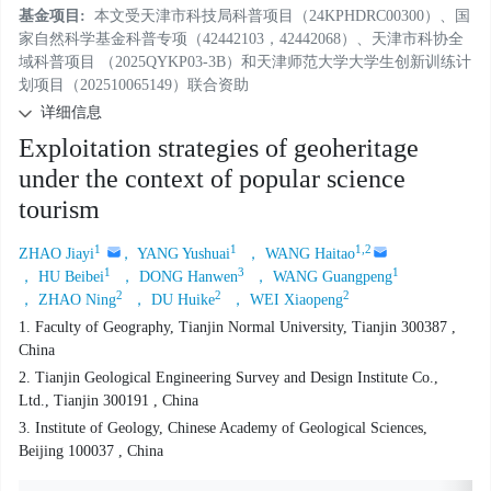
基金项目:
本文受天津市科技局科普项目（24KPHDRC00300）、国
家自然科学基金科普专项（42442103，42442068）、天津市科协全
域科普项目 （2025QYKP03-3B）和天津师范大学大学生创新训练计
划项目（202510065149）联合资助
详细信息
Exploitation strategies of geoheritage
under the context of popular science
tourism
1
1
1,2
ZHAO Jiayi
， YANG Yushuai
， WANG Haitao
1
3
1
， HU Beibei
， DONG Hanwen
， WANG Guangpeng
2
2
2
， ZHAO Ning
， DU Huike
， WEI Xiaopeng
1. Faculty of Geography, Tianjin Normal University, Tianjin 300387 ,
China
2. Tianjin Geological Engineering Survey and Design Institute Co.,
Ltd., Tianjin 300191 , China
3. Institute of Geology, Chinese Academy of Geological Sciences,
Beijing 100037 , China