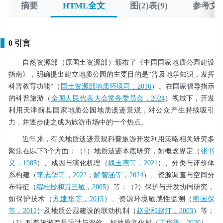
摘要
HTML全文
图(2)表(9)
参考文献
0 引言
自然资源部（原国土资源部）颁布了《中国国家地质公园建设
指南》，明确提出建立地质公园的主要目的是“普及地学知识，发挥
科普教育功能”（
国土资源部地质环境司，2016
）。在国家倡导指示
的科普旅游（
全国人民代表大会常务委员会，2024
）视域下，开发
利用天津蓟县国家地质公园地质遗迹景观，对公众产生持续吸引
力，并逐步使之成为旅游市场中的一个热点。
近年来，有关地质遗迹景观科普旅游开发利用策略相关研究多
聚焦在以下3个方面：（1）地质遗迹本底研究，如概念界定（
张书
义，1985
）、成因与演化机理（
魏玉燕等，2021
）、分类与评价体
系构建（
李志华等，2022
；
解智涵等，2024
）、资源调查与空间分
布特征（
穆桂松和万三敏，2005
）等；（2）保护与开发协同研究，
如保护技术（
方建华等，2015
）、资源环境敏感性监测（
熊国保
等，2012
）及地质公园建设的联动机制（
赵逊和赵汀，2003
）等；
（3）科普旅游产品设计与评价，如地质文化村（
丁华等，2020
）、