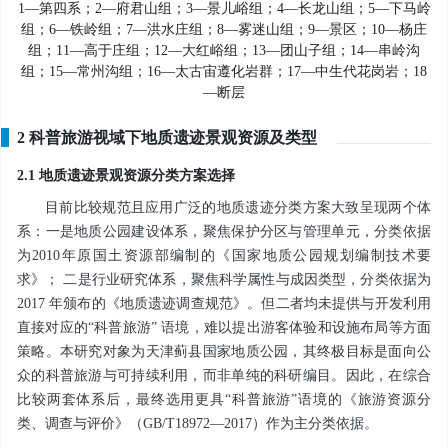
1—第四系；2—府君山组；3—景儿峪组；4—长龙山组；5—下马岭
组；6—铁岭组；7—洪水庄组；8—雾迷山组；9—景区；10—杨庄
组；11—高于庄组；12—大红峪组；13—团山子组；14—串岭沟
组；15—常州沟组；16—太古宙遵化岩群；17—中生代花岗岩；18
—断层
2 科普旅游视域下地质遗迹景观资源及类型
2.1 地质遗迹景观资源分类方案选择
目前比较规范且应用广泛的地质遗迹分类方案大致呈现两个体
系：一是地质公园建设体系，聚焦保护分区与管理单元，分类依据
为2010年原国土资源部编制的《国家地质公园规划编制技术要
求》； 二是行业研究体系，聚焦科学属性与成因类型，分类依据为
2017 年颁布的《地质遗迹调查规范》。但二者均未提供与开发利用
直接对应的“科普旅游” 语境，难以提出游客体验和设施布局等方面
策略。本研究对象为天津蓟县国家地质公园，其终极目标是面向公
众的科普旅游与可持续利用，而非单纯的科研编目。因此，在综合
比较两套体系后，最终选用更具“科普旅游”语境的《旅游资源分
类、调查与评价》（GB/T18972—2017）作为主分类依据。