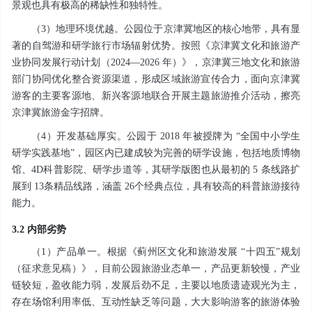
景观也具有极高的稀缺性和独特性。
（3）地理环境优越。公园位于京津冀地区的核心地带，具有显
著的自驾游和研学旅行市场辐射优势。按照《京津冀文化和旅游产
业协同发展行动计划（2024—2026 年）》，京津冀三地文化和旅游
部门协同优化整合资源渠道，形成区域旅游宣传合力，面向京津冀
游客的主要客源地、新兴客源地联合开展主题旅游推介活动，擦亮
京津冀旅游金字招牌。
（4）开发基础厚实。公园于 2018 年被授牌为 “全国中小学生
研学实践基地”，园区内已建成较为完善的研学设施，包括地质博物
馆、4D科普影院、研学步道等，其研学版图也从最初的 5 条线路扩
展到 13条精品线路，涵盖 26个经典点位，具有较高的科普旅游接待
能力。
3.2 内部劣势
（1）产品单一。根据《蓟州区文化和旅游发展 “十四五”规划
（征求意见稿）》，目前公园旅游业态单一，产品更新较慢，产业
链较短，盈收能力弱，发展后劲不足，主要以地质遗迹观光为主，
存在场馆利用率低、互动性缺乏等问题，大大影响游客的旅游体验