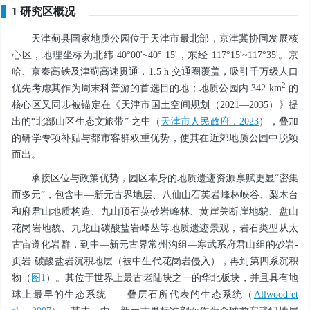
1 研究区概况
天津蓟县国家地质公园位于天津市最北部，京津冀协同发展核
心区，地理坐标为北纬 40°00'~40° 15'，东经 117°15'~117°35'。京
哈、京秦高铁及津蓟高速贯通，1.5 h 交通圈覆盖，吸引千万级人口
2
优先考虑其作为周末科普游的首选目的地；地质公园内 342 km
的
核心区又同步被锚定在《天津市国土空间规划（2021—2035）》提
出的“北部山区生态文旅带” 之中（
天津市人民政府，2023
），叠加
的研学专项补贴与都市客群双重优势，使其在近郊地质公园中脱颖
而出。
承接区位与政策优势，园区本身的地质遗迹资源禀赋更显“密集
而多元”，包含中—新元古界地层、八仙山石英岩峰林峡谷、梨木台
和府君山地质构造、九山顶石英砂岩峰林、黄崖关断崖地貌、盘山
花岗岩地貌、九龙山碳酸盐岩峰丛等地质遗迹景观，岩石类型从太
古宙遵化岩群，到中—新元古界常州沟组—寒武系府君山组的砂岩-
页岩-碳酸盐岩沉积地层（被中生代花岗岩侵入），再到第四系沉积
物（
图1
）。其位于世界上最古老陆块之一的华北板块，并且具有地
球上最早的生态系统——叠层石所代表的生态系统（
Allwood et