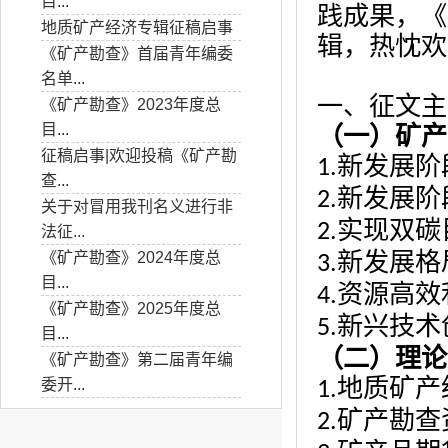
目...
践成果，《
地质矿产经济专辑征稿启事
辑
，热忱欢
《矿产勘查》首届青年编委
名单...
一、征文主
《矿产勘查》2023年度总
目...
（
一
）矿产
征稿启事|欢迎投稿《矿产勘
新发展阶
1.
查...
新发展阶
2.
关于对冒用我刊名义进行非
实现双碳
2.
法征...
新发展格
《矿产勘查》2024年度总
3.
目...
资源高效
4.
《矿产勘查》2025年度总
新兴技术
5.
目...
（
二
）理论
《矿产勘查》第二届青年编
地质矿产
委开...
1
.
矿产勘查
2
.