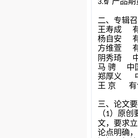
矿产品期
3.
二、专辑召
王寿成
杨自安
方维萱
阴秀琦
马
骋
中
郑厚义
王
京
有
三
、论文要
（
）原创
1
文，要求立
论点明确，