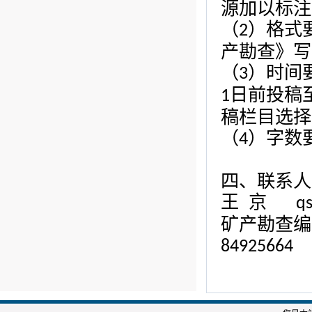
源加以标注
（
）格式
2
产勘查
》写
（
）
时间
3
日前投稿
1
稿栏目选择
（
）字数
4
四
、联系人
王
京
q
矿产勘查编
84925664